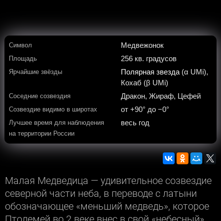
Медвежонок
Символ
256 кв. градусов
Площадь
Полярная звезда
(α UMi),
Ярчайшие звёзды
Кохаб (β UMi)
Дракон, Жираф, Цефей
Соседние созвездия
от +90° до −0°
Созвездие видимо в широтах
весь год
Лучшее время для наблюдения
на территории России
Малая Медведица — удивительное созвездие
северной части неба, в переводе с латыни
обозначающее «меньший медведь», которое
Птолемей во 2 веке внес в свой «небесный»